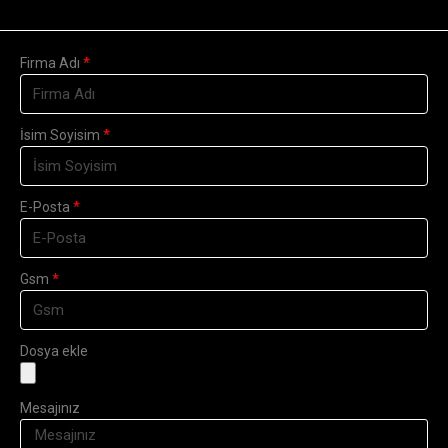
Firma Adı
İsim Soyisim
E-Posta
Gsm
Dosya ekle
Mesajınız