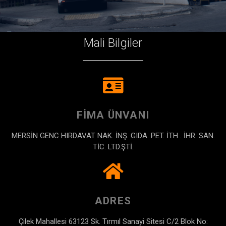
Mali Bilgiler
FIMA ÜNVANI
MERSİN GENC HIRDAVAT NAK. İNŞ. GIDA. PET. İTH . İHR. SAN.
TİC. LTD.ŞTİ.
ADRES
Çilek Mahallesi 63123 Sk. Tırmıl Sanayi Sitesi C/2 Blok No: