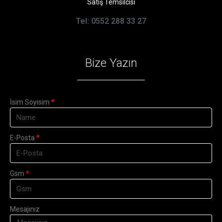
Satış Temsilcisi
Tel: 0552 288 33 27
Bize Yazın
İsim Soyisim
E-Posta
Gsm
Mesajınız